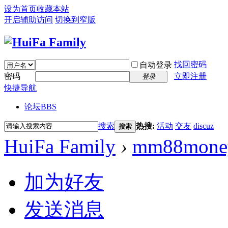
设为首页
收藏本站
开启辅助访问
切换到窄版
找回密码
自动登录
密码
立即注册
登录
快捷导航
论坛
BBS
搜索
热搜:
活动
交友
discuz
搜索
HuiFa Family
›
mm88mone
加为好友
发送消息