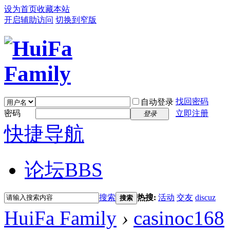
设为首页
收藏本站
开启辅助访问
切换到窄版
找回密码
自动登录
密码
立即注册
登录
快捷导航
论坛
BBS
搜索
热搜:
活动
交友
discuz
搜索
HuiFa Family
›
casinoc168