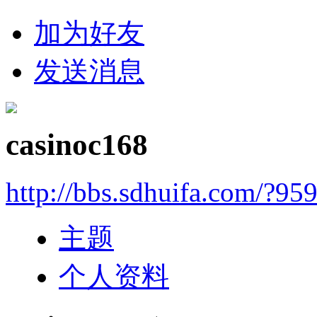
加为好友
发送消息
casinoc168
http://bbs.sdhuifa.com/?95
主题
个人资料