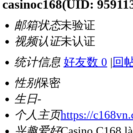
casinoc168
(UID: 95911
邮箱状态
未验证
视频认证
未认证
统计信息
好友数 0
|
回帖
性别
保密
生日
-
个人主页
https://c168vn
兴趣爱好
Casino C168 là