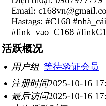
Email: c168vn@gmail.c
Hastags: #C168 #nhà_c
#link_vao_C168 #linkC
活跃概况
用户组
等待验证会员
注册时间
2025-10-16 17
最后访问
2025-10-16 17