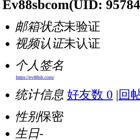
Ev88sbcom
(UID: 95784
邮箱状态
未验证
视频认证
未认证
个人签名
https://ev88sb.com/
统计信息
好友数 0
|
回帖
性别
保密
生日
-