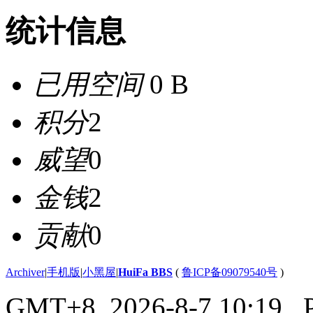
统计信息
已用空间
0 B
积分
2
威望
0
金钱
2
贡献
0
Archiver
|
手机版
|
小黑屋
|
HuiFa BBS
(
鲁ICP备09079540号
)
GMT+8, 2026-8-7 10:19
, 