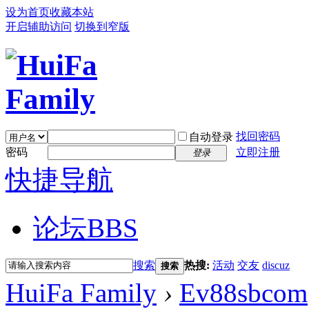
设为首页
收藏本站
开启辅助访问
切换到窄版
找回密码
自动登录
密码
立即注册
登录
快捷导航
论坛
BBS
搜索
热搜:
活动
交友
discuz
搜索
HuiFa Family
›
Ev88sbcom