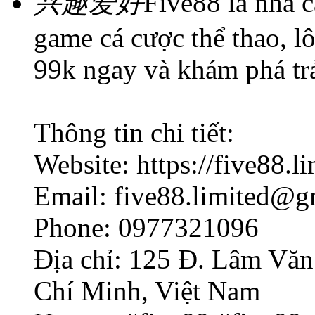
兴趣爱好
Five88 là nhà c
game cá cược thể thao, l
99k ngay và khám phá tr
Thông tin chi tiết:
Website: https://five88.l
Email: five88.limited@g
Phone: 0977321096
Địa chỉ: 125 Đ. Lâm Văn
Chí Minh, Việt Nam