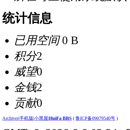
统计信息
已用空间
0 B
积分
2
威望
0
金钱
2
贡献
0
Archiver
|
手机版
|
小黑屋
|
HuiFa BBS
(
鲁ICP备09079540号
)