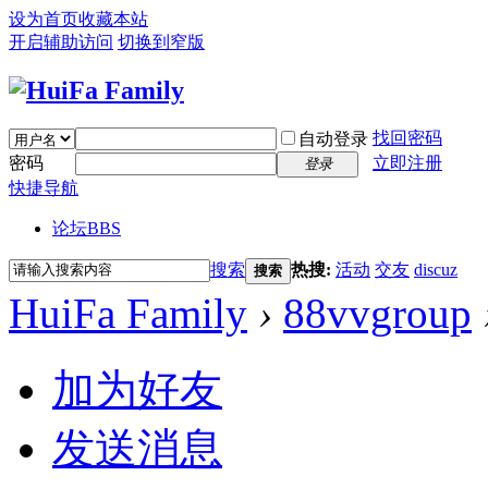
设为首页
收藏本站
开启辅助访问
切换到窄版
找回密码
自动登录
密码
立即注册
登录
快捷导航
论坛
BBS
搜索
热搜:
活动
交友
discuz
搜索
HuiFa Family
›
88vvgroup
加为好友
发送消息