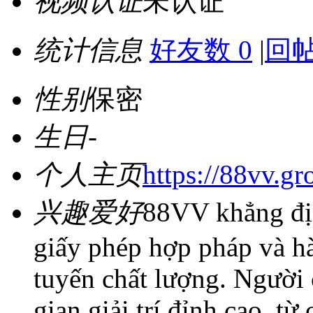
视频认证
未认证
统计信息
好友数 0
|
回帖
性别
保密
生日
-
个人主页
https://88vv.gr
兴趣爱好
88VV khẳng địn
giấy phép hợp pháp và h
tuyến chất lượng. Người
gian giải trí đỉnh cao, từ