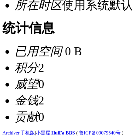
所在时区
使用系统默认
统计信息
已用空间
0 B
积分
2
威望
0
金钱
2
贡献
0
Archiver
|
手机版
|
小黑屋
|
HuiFa BBS
(
鲁ICP备09079540号
)