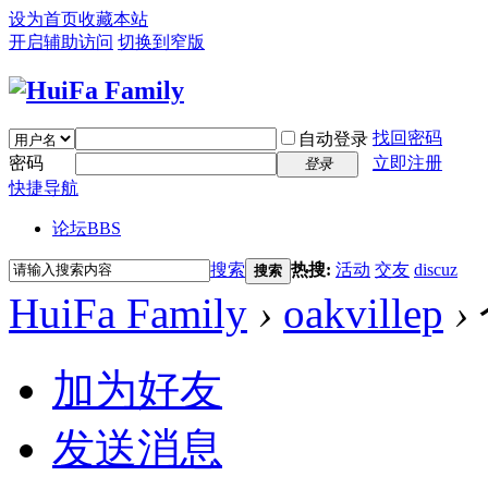
设为首页
收藏本站
开启辅助访问
切换到窄版
找回密码
自动登录
密码
立即注册
登录
快捷导航
论坛
BBS
搜索
热搜:
活动
交友
discuz
搜索
HuiFa Family
›
oakvillep
›
加为好友
发送消息