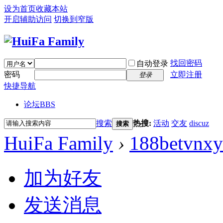
设为首页
收藏本站
开启辅助访问
切换到窄版
找回密码
自动登录
密码
立即注册
登录
快捷导航
论坛
BBS
搜索
热搜:
活动
交友
discuz
搜索
HuiFa Family
›
188betvnxy
加为好友
发送消息