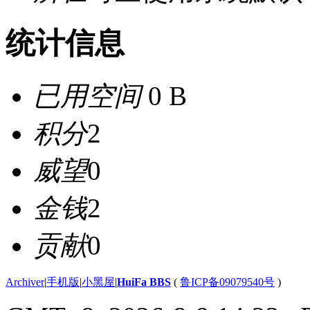
统计信息
已用空间
0 B
积分
2
威望
0
金钱
2
贡献
0
Archiver
|
手机版
|
小黑屋
|
HuiFa BBS
(
鲁ICP备09079540号
)