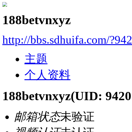
188betvnxyz
http://bbs.sdhuifa.com/?94
主题
个人资料
188betvnxyz
(UID: 9420
邮箱状态
未验证