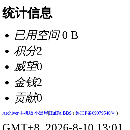
统计信息
已用空间
0 B
积分
2
威望
0
金钱
2
贡献
0
Archiver
|
手机版
|
小黑屋
|
HuiFa BBS
(
鲁ICP备09079540号
)
GMT+8, 2026-8-10 13:01
,