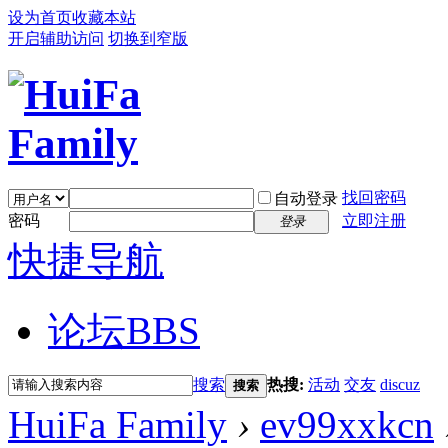
设为首页
收藏本站
开启辅助访问
切换到窄版
找回密码
自动登录
密码
立即注册
登录
快捷导航
论坛
BBS
搜索
热搜:
活动
交友
discuz
搜索
HuiFa Family
›
ev99xxkcn