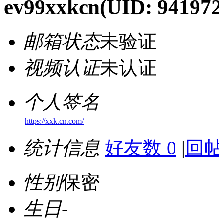
ev99xxkcn
(UID: 941972
邮箱状态
未验证
视频认证
未认证
个人签名
https://xxk.cn.com/
统计信息
好友数 0
|
回帖
性别
保密
生日
-