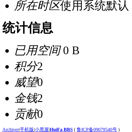
所在时区
使用系统默认
统计信息
已用空间
0 B
积分
2
威望
0
金钱
2
贡献
0
Archiver
|
手机版
|
小黑屋
|
HuiFa BBS
(
鲁ICP备09079540号
)