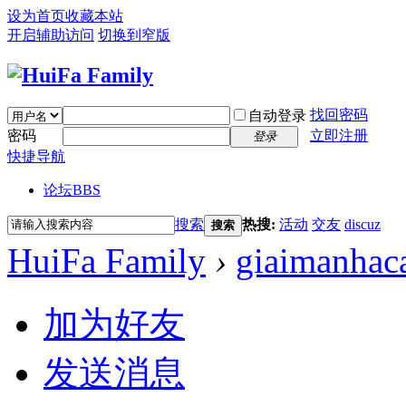
设为首页
收藏本站
开启辅助访问
切换到窄版
找回密码
自动登录
密码
立即注册
登录
快捷导航
论坛
BBS
搜索
热搜:
活动
交友
discuz
搜索
HuiFa Family
›
giaimanhac
加为好友
发送消息