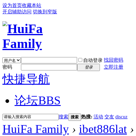
设为首页
收藏本站
开启辅助访问
切换到窄版
找回密码
自动登录
密码
立即注册
登录
快捷导航
论坛
BBS
搜索
热搜:
活动
交友
discuz
搜索
HuiFa Family
›
ibet886lat
›