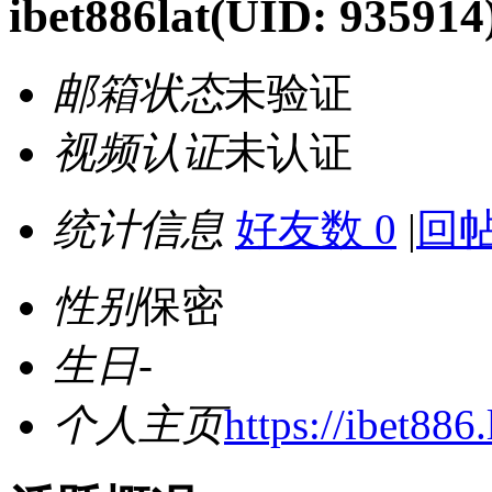
ibet886lat
(UID: 935914
邮箱状态
未验证
视频认证
未认证
统计信息
好友数 0
|
回帖
性别
保密
生日
-
个人主页
https://ibet886.