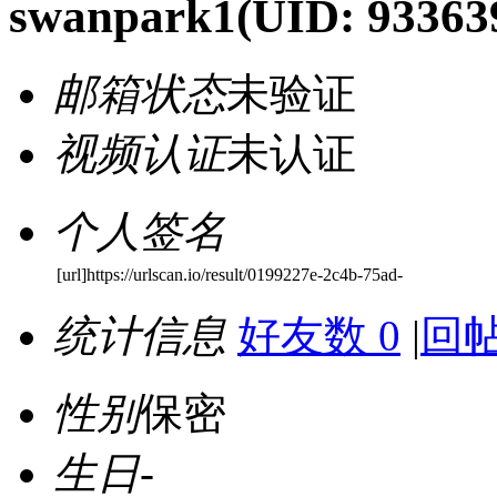
swanpark1
(UID: 93363
邮箱状态
未验证
视频认证
未认证
个人签名
[url]https://urlscan.io/result/0199227e-2c4b-75ad-
统计信息
好友数 0
|
回帖
性别
保密
生日
-