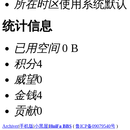
所在时区
使用系统默认
统计信息
已用空间
0 B
积分
4
威望
0
金钱
4
贡献
0
Archiver
|
手机版
|
小黑屋
|
HuiFa BBS
(
鲁ICP备09079540号
)