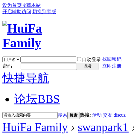
设为首页
收藏本站
开启辅助访问
切换到窄版
找回密码
自动登录
密码
立即注册
登录
快捷导航
论坛
BBS
搜索
热搜:
活动
交友
discuz
搜索
HuiFa Family
›
swanpark1