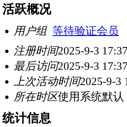
活跃概况
用户组
等待验证会员
注册时间
2025-9-3 17:3
最后访问
2025-9-3 17:3
上次活动时间
2025-9-3 
所在时区
使用系统默认
统计信息