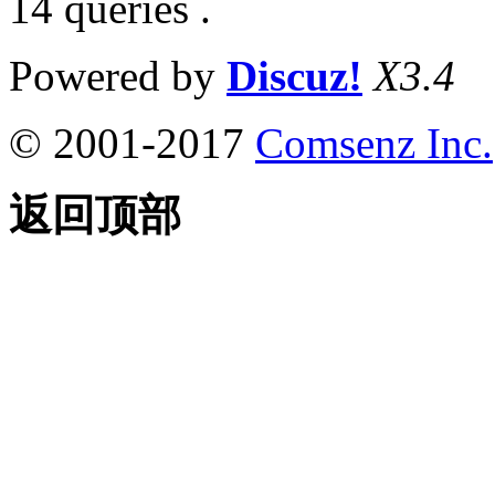
14 queries .
Powered by
Discuz!
X3.4
© 2001-2017
Comsenz Inc.
返回顶部