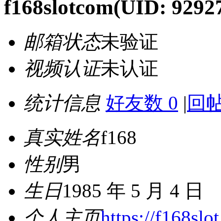
f168slotcom
(UID: 9292
邮箱状态
未验证
视频认证
未认证
统计信息
好友数 0
|
回帖
真实姓名
f168
性别
男
生日
1985 年 5 月 4 日
个人主页
https://f168slo