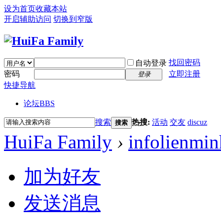
设为首页
收藏本站
开启辅助访问
切换到窄版
找回密码
自动登录
密码
立即注册
登录
快捷导航
论坛
BBS
搜索
热搜:
活动
交友
discuz
搜索
HuiFa Family
›
infolienmin
加为好友
发送消息