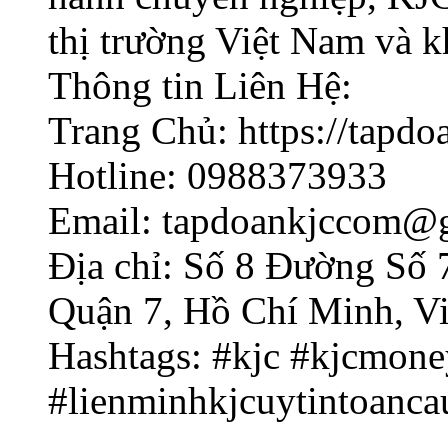
thị trường Việt Nam và k
Thông tin Liên Hệ:
Trang Chủ: https://tapdo
Hotline: 0988373933
Email: tapdoankjccom@
Địa chỉ: Số 8 Đường Số 
Quận 7, Hồ Chí Minh, V
Hashtags: #kjc #kjcmone
#lienminhkjcuytintoanca