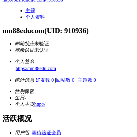
主题
个人资料
mn88educom
(UID: 910936)
邮箱状态
未验证
视频认证
未认证
个人签名
https://mn88edu.com
统计信息
好友数 0
|
回帖数 0
|
主题数 0
性别
保密
生日
-
个人主页
http://
活跃概况
用户组
等待验证会员