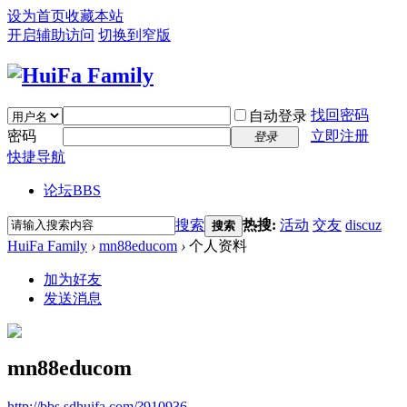
设为首页
收藏本站
开启辅助访问
切换到窄版
找回密码
自动登录
密码
立即注册
登录
快捷导航
论坛
BBS
搜索
热搜:
活动
交友
discuz
搜索
HuiFa Family
›
mn88educom
›
个人资料
加为好友
发送消息
mn88educom
http://bbs.sdhuifa.com/?910936