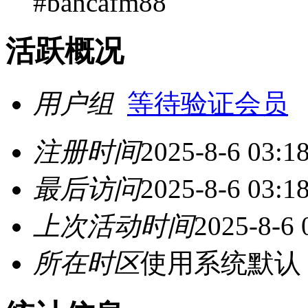
#bancafm88
活跃概况
用户组
等待验证会员
注册时间
2025-8-6 03:1
最后访问
2025-8-6 03:1
上次活动时间
2025-8-6 
所在时区
使用系统默认