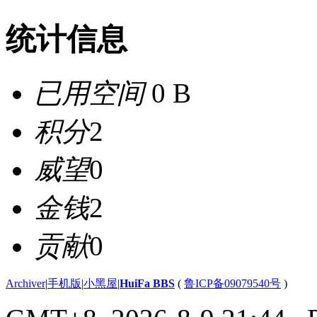
统计信息
已用空间
0 B
积分
2
威望
0
金钱
2
贡献
0
Archiver
|
手机版
|
小黑屋
|
HuiFa BBS
(
鲁ICP备09079540号
)