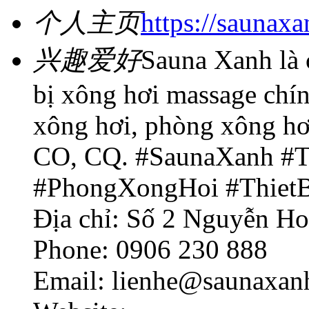
个人主页
https://saunax
兴趣爱好
Sauna Xanh là 
bị xông hơi massage chí
xông hơi, phòng xông hơi,
CO, CQ. #SaunaXanh #
#PhongXongHoi #ThietB
Địa chỉ: Số 2 Nguyễn Ho
Phone: 0906 230 888
Email: lienhe@saunaxan