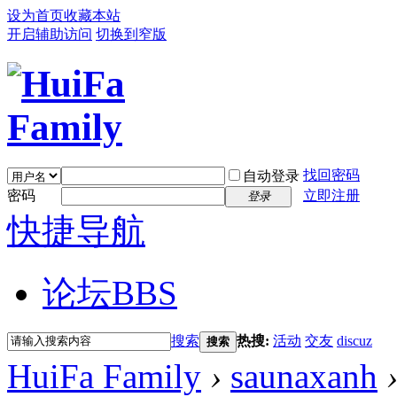
设为首页
收藏本站
开启辅助访问
切换到窄版
找回密码
自动登录
密码
立即注册
登录
快捷导航
论坛
BBS
搜索
热搜:
活动
交友
discuz
搜索
HuiFa Family
›
saunaxanh