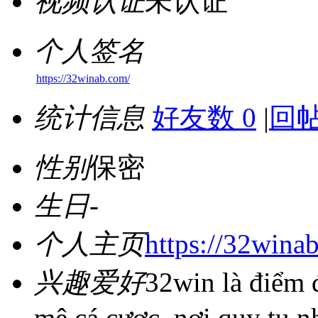
视频认证
未认证
个人签名
https://32winab.com/
统计信息
好友数 0
|
回帖
性别
保密
生日
-
个人主页
https://32wina
兴趣爱好
32win là điểm 
mê cá cược, nơi quy tụ n