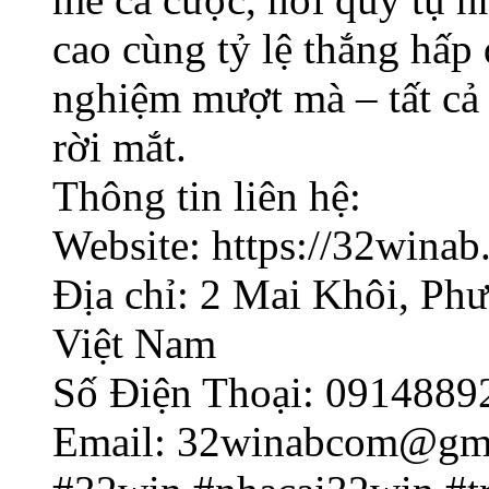
cao cùng tỷ lệ thắng hấp 
nghiệm mượt mà – tất cả
rời mắt.
Thông tin liên hệ:
Website: https://32winab
Địa chỉ: 2 Mai Khôi, Ph
Việt Nam
Số Điện Thoại: 0914889
Email: 32winabcom@gm