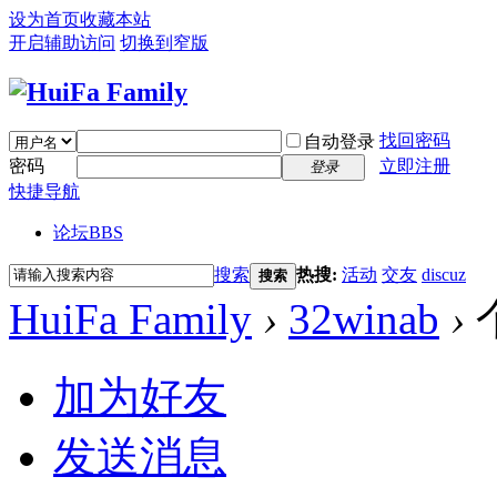
设为首页
收藏本站
开启辅助访问
切换到窄版
找回密码
自动登录
密码
立即注册
登录
快捷导航
论坛
BBS
搜索
热搜:
活动
交友
discuz
搜索
HuiFa Family
›
32winab
›
加为好友
发送消息