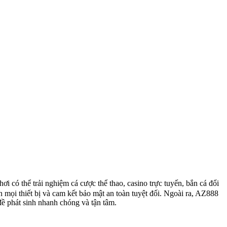
 có thể trải nghiệm cá cược thể thao, casino trực tuyến, bắn cá đổi
ên mọi thiết bị và cam kết bảo mật an toàn tuyệt đối. Ngoài ra, AZ888
ề phát sinh nhanh chóng và tận tâm.