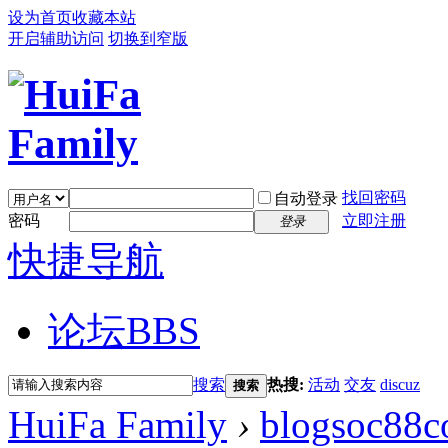
设为首页
收藏本站
开启辅助访问
切换到窄版
找回密码
自动登录
密码
立即注册
登录
快捷导航
论坛
BBS
搜索
热搜:
活动
交友
discuz
搜索
HuiFa Family
›
blogsoc88