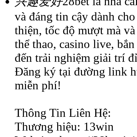
兴趣爱好
28bet là nhà cá
và đáng tin cậy dành cho
thiện, tốc độ mượt mà và
thể thao, casino live, bắ
đến trải nghiệm giải trí 
Đăng ký tại đường link h
miễn phí!
Thông Tin Liên Hệ:
Thương hiệu: 13win