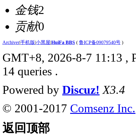
金钱
2
贡献
0
Archiver
|
手机版
|
小黑屋
|
HuiFa BBS
(
鲁ICP备09079540号
)
GMT+8, 2026-8-7 11:13
, 
14 queries .
Powered by
Discuz!
X3.4
© 2001-2017
Comsenz Inc.
返回顶部