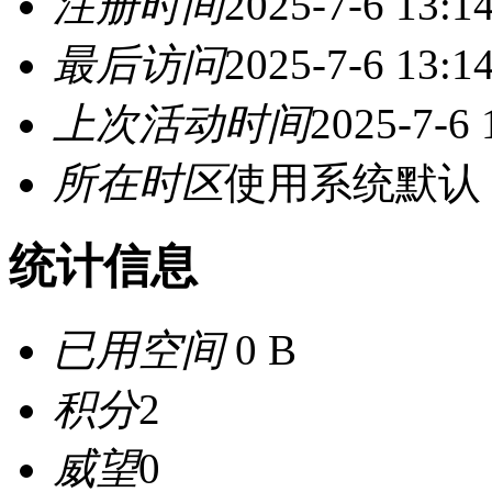
注册时间
2025-7-6 13:1
最后访问
2025-7-6 13:1
上次活动时间
2025-7-6 
所在时区
使用系统默认
统计信息
已用空间
0 B
积分
2
威望
0