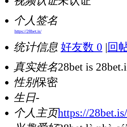
视频认证
未认证
个人签名
https://28bet.is/
统计信息
好友数 0
|
回帖
真实姓名
28bet is 28bet.i
性别
保密
生日
-
个人主页
https://28bet.is