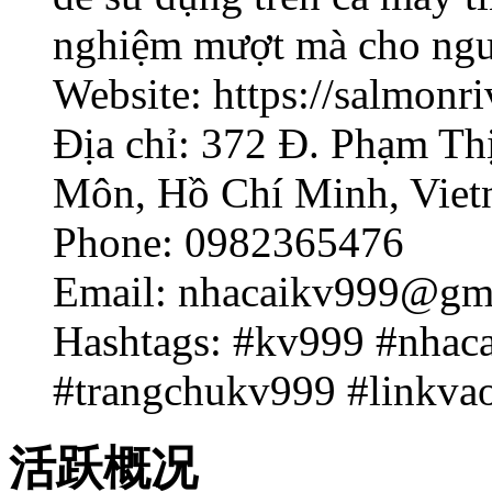
nghiệm mượt mà cho ngư
Website: https://salmon
Địa chỉ: 372 Đ. Phạm Th
Môn, Hồ Chí Minh, Vie
Phone: 0982365476
Email: nhacaikv999@gm
Hashtags: #kv999 #nhac
#trangchukv999 #linkva
活跃概况