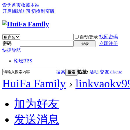
设为首页
收藏本站
开启辅助访问
切换到窄版
找回密码
自动登录
密码
立即注册
登录
快捷导航
论坛
BBS
搜索
热搜:
活动
交友
discuz
搜索
HuiFa Family
›
linkvaokv9
加为好友
发送消息