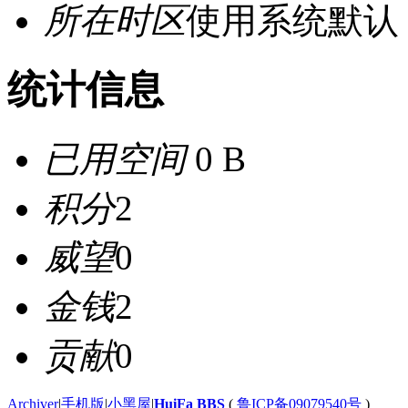
所在时区
使用系统默认
统计信息
已用空间
0 B
积分
2
威望
0
金钱
2
贡献
0
Archiver
|
手机版
|
小黑屋
|
HuiFa BBS
(
鲁ICP备09079540号
)