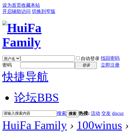
设为首页
收藏本站
开启辅助访问
切换到窄版
找回密码
自动登录
密码
立即注册
登录
快捷导航
论坛
BBS
搜索
热搜:
活动
交友
discuz
搜索
HuiFa Family
›
100winus
›