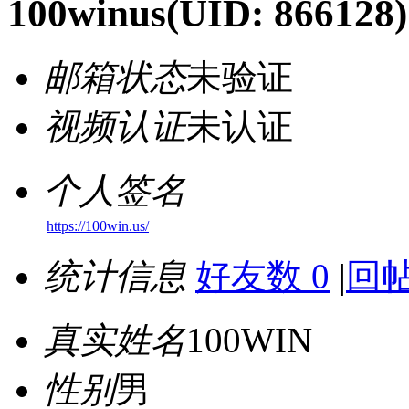
100winus
(UID: 866128)
邮箱状态
未验证
视频认证
未认证
个人签名
https://100win.us/
统计信息
好友数 0
|
回帖
真实姓名
100WIN
性别
男