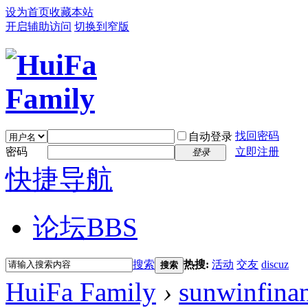
设为首页
收藏本站
开启辅助访问
切换到窄版
找回密码
自动登录
密码
立即注册
登录
快捷导航
论坛
BBS
搜索
热搜:
活动
交友
discuz
搜索
HuiFa Family
›
sunwinfinan