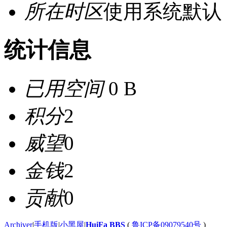
所在时区
使用系统默认
统计信息
已用空间
0 B
积分
2
威望
0
金钱
2
贡献
0
Archiver
|
手机版
|
小黑屋
|
HuiFa BBS
(
鲁ICP备09079540号
)