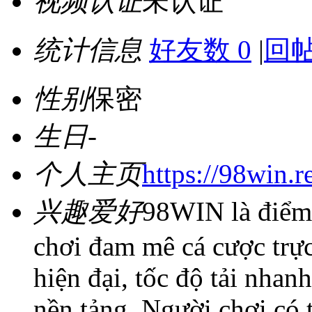
视频认证
未认证
统计信息
好友数 0
|
回帖
性别
保密
生日
-
个人主页
https://98win.r
兴趣爱好
98WIN là điểm 
chơi đam mê cá cược trực
hiện đại, tốc độ tải nhan
nền tảng. Người chơi có 