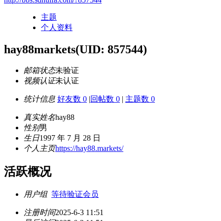
主题
个人资料
hay88markets
(UID: 857544)
邮箱状态
未验证
视频认证
未认证
统计信息
好友数 0
|
回帖数 0
|
主题数 0
真实姓名
hay88
性别
男
生日
1997 年 7 月 28 日
个人主页
https://hay88.markets/
活跃概况
用户组
等待验证会员
注册时间
2025-6-3 11:51