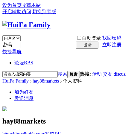
设为首页
收藏本站
开启辅助访问
切换到窄版
找回密码
自动登录
密码
立即注册
登录
快捷导航
论坛
BBS
搜索
热搜:
活动
交友
discuz
搜索
HuiFa Family
›
hay88markets
›
个人资料
加为好友
发送消息
hay88markets
http://bbs.sdhuifa.com/?857544