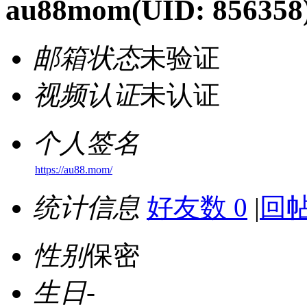
au88mom
(UID: 856358
邮箱状态
未验证
视频认证
未认证
个人签名
https://au88.mom/
统计信息
好友数 0
|
回帖
性别
保密
生日
-