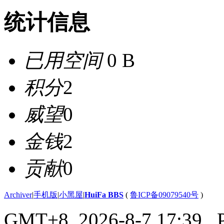
统计信息
已用空间
0 B
积分
2
威望
0
金钱
2
贡献
0
Archiver
|
手机版
|
小黑屋
|
HuiFa BBS
(
鲁ICP备09079540号
)
GMT+8, 2026-8-7 17:39
, 