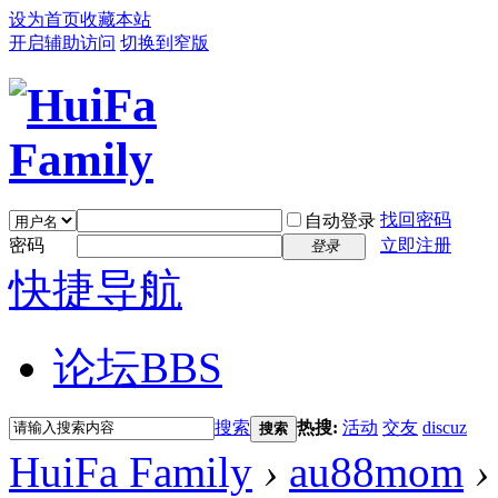
设为首页
收藏本站
开启辅助访问
切换到窄版
找回密码
自动登录
密码
立即注册
登录
快捷导航
论坛
BBS
搜索
热搜:
活动
交友
discuz
搜索
HuiFa Family
›
au88mom
›