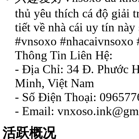
thủ yêu thích cá độ giải 
tiết về nhà cái uy tín này
#vnsoxo #nhacaivnsoxo 
Thông Tin Liên Hệ:
- Địa Chỉ: 34 Đ. Phước 
Minh, Việt Nam
- Số Điện Thoại: 09657
- Email: vnxoso.ink@gm
活跃概况