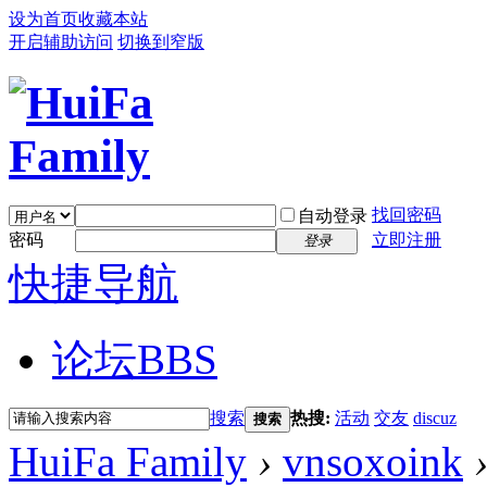
设为首页
收藏本站
开启辅助访问
切换到窄版
找回密码
自动登录
密码
立即注册
登录
快捷导航
论坛
BBS
搜索
热搜:
活动
交友
discuz
搜索
HuiFa Family
›
vnsoxoink