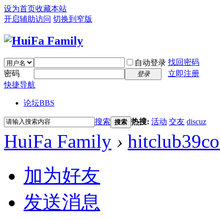
设为首页
收藏本站
开启辅助访问
切换到窄版
找回密码
自动登录
密码
立即注册
登录
快捷导航
论坛
BBS
搜索
热搜:
活动
交友
discuz
搜索
HuiFa Family
›
hitclub39c
加为好友
发送消息