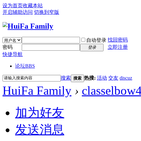
设为首页
收藏本站
开启辅助访问
切换到窄版
找回密码
自动登录
密码
立即注册
登录
快捷导航
论坛
BBS
搜索
热搜:
活动
交友
discuz
搜索
HuiFa Family
›
classelbow
加为好友
发送消息