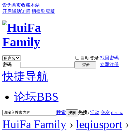
设为首页
收藏本站
开启辅助访问
切换到窄版
找回密码
自动登录
密码
立即注册
登录
快捷导航
论坛
BBS
搜索
热搜:
活动
交友
discuz
搜索
HuiFa Family
›
leqiusport
›