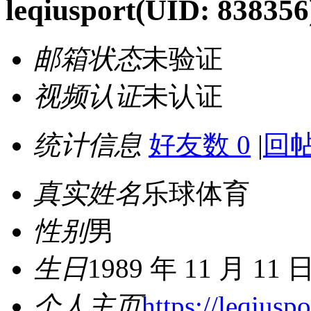
leqiusport
(UID: 838356
邮箱状态
未验证
视频认证
未认证
统计信息
好友数 0
|
回帖
真实姓名
乐球体育
性别
男
生日
1989 年 11 月 11 
个人主页
https://leqiusp