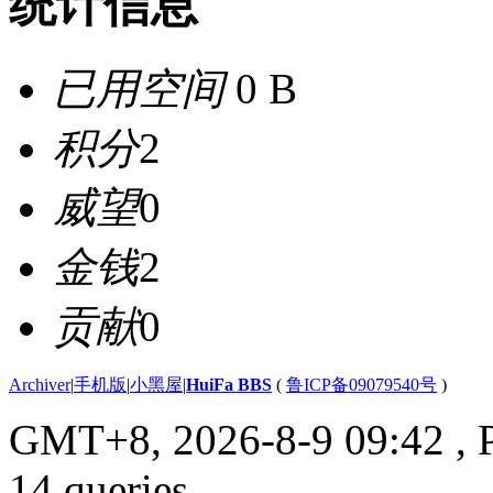
统计信息
已用空间
0 B
积分
2
威望
0
金钱
2
贡献
0
Archiver
|
手机版
|
小黑屋
|
HuiFa BBS
(
鲁ICP备09079540号
)
GMT+8, 2026-8-9 09:42
, 
14 queries .