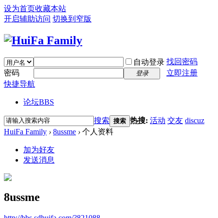
设为首页
收藏本站
开启辅助访问
切换到窄版
找回密码
自动登录
密码
立即注册
登录
快捷导航
论坛
BBS
搜索
热搜:
活动
交友
discuz
搜索
HuiFa Family
›
8ussme
›
个人资料
加为好友
发送消息
8ussme
http://bbs.sdhuifa.com/?821088