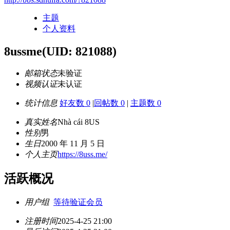
主题
个人资料
8ussme
(UID: 821088)
邮箱状态
未验证
视频认证
未认证
统计信息
好友数 0
|
回帖数 0
|
主题数 0
真实姓名
Nhà cái 8US
性别
男
生日
2000 年 11 月 5 日
个人主页
https://8uss.me/
活跃概况
用户组
等待验证会员
注册时间
2025-4-25 21:00