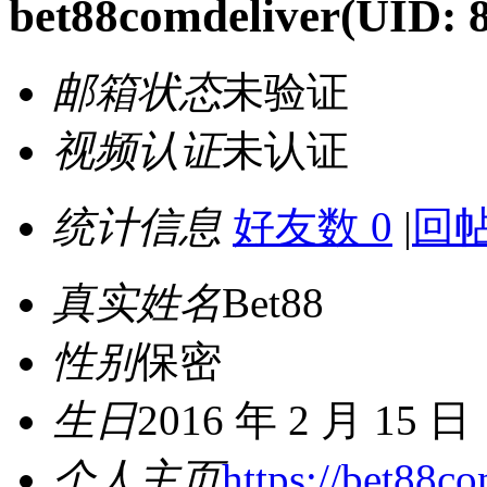
bet88comdeliver
(UID: 
邮箱状态
未验证
视频认证
未认证
统计信息
好友数 0
|
回帖
真实姓名
Bet88
性别
保密
生日
2016 年 2 月 15 日
个人主页
https://bet88co