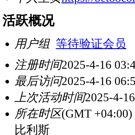
活跃概况
用户组
等待验证会员
注册时间
2025-4-16 03:
最后访问
2025-4-16 06:
上次活动时间
2025-4-16
所在时区
(GMT +04:
比利斯