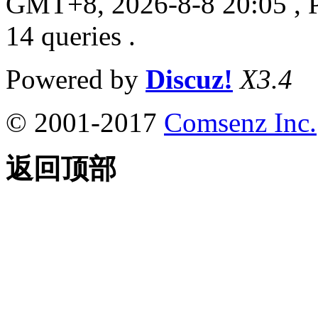
GMT+8, 2026-8-8 20:05
, 
14 queries .
Powered by
Discuz!
X3.4
© 2001-2017
Comsenz Inc.
返回顶部