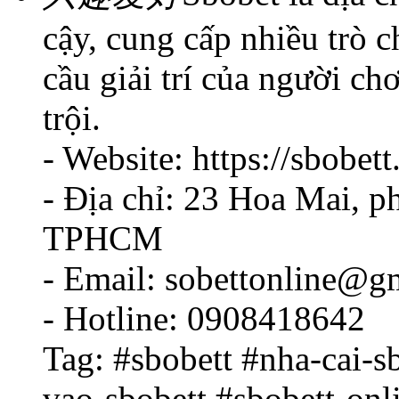
cậy, cung cấp nhiều trò 
cầu giải trí của người ch
trội.
- Website: https://sbobett
- Địa chỉ: 23 Hoa Mai, 
TPHCM
- Email: sobettonline@g
- Hotline: 0908418642
Tag: #sbobett #nha-cai-sb
vao-sbobett #sbobett-onl