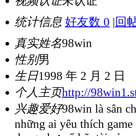
视频认证
未认证
统计信息
好友数 0
|
回帖
真实姓名
98win
性别
男
生日
1998 年 2 月 2 日
个人主页
http://98win1.s
兴趣爱好
98win là sân c
những ai yêu thích game 