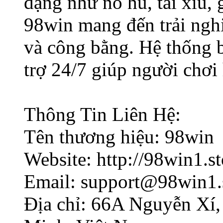
dạng như nổ hũ, tài xỉu, 
98win mang đến trải nghi
và công bằng. Hệ thống b
trợ 24/7 giúp người chơi
Thông Tin Liên Hệ:
Tên thương hiệu: 98win
Website: http://98win1.st
Email: support@98win1.
Địa chỉ: 66A Nguyễn Xí,