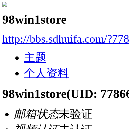
98win1store
http://bbs.sdhuifa.com/?77
主题
个人资料
98win1store
(UID: 7786
邮箱状态
未验证