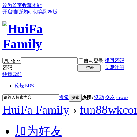
设为首页
收藏本站
开启辅助访问
切换到窄版
找回密码
自动登录
密码
立即注册
登录
快捷导航
论坛
BBS
搜索
热搜:
活动
交友
discuz
搜索
HuiFa Family
›
fun88wkco
加为好友