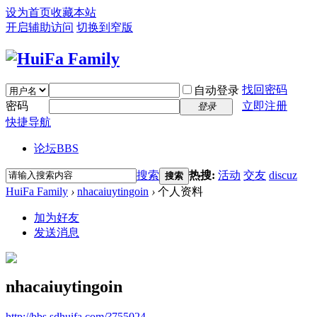
设为首页
收藏本站
开启辅助访问
切换到窄版
找回密码
自动登录
密码
立即注册
登录
快捷导航
论坛
BBS
搜索
热搜:
活动
交友
discuz
搜索
HuiFa Family
›
nhacaiuytingoin
›
个人资料
加为好友
发送消息
nhacaiuytingoin
http://bbs.sdhuifa.com/?755024