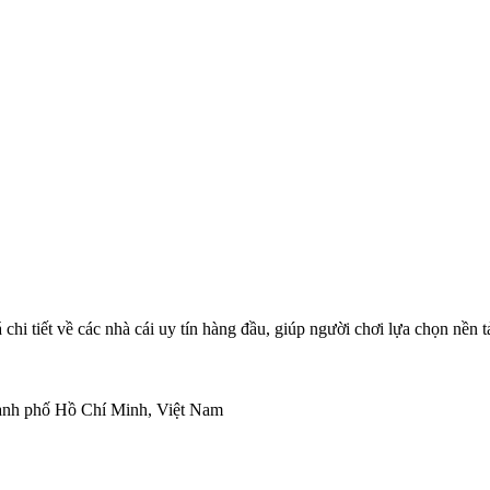
i tiết về các nhà cái uy tín hàng đầu, giúp người chơi lựa chọn nền tả
ành phố Hồ Chí Minh, Việt Nam