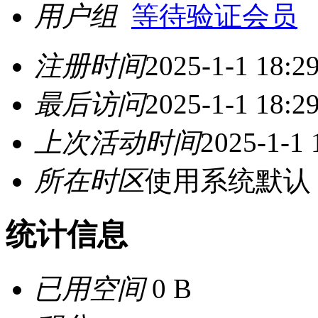
用户组
等待验证会员
注册时间
2025-1-1 18:2
最后访问
2025-1-1 18:2
上次活动时间
2025-1-1 
所在时区
使用系统默认
统计信息
已用空间
0 B