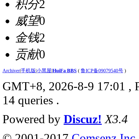
积分
2
威望
0
金钱
2
贡献
0
Archiver
|
手机版
|
小黑屋
|
HuiFa BBS
(
鲁ICP备09079540号
)
GMT+8, 2026-8-9 17:01
, 
14 queries .
Powered by
Discuz!
X3.4
© 2001-2017
Comsenz Inc.