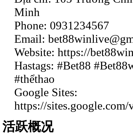
Minh
Phone: 0931234567
Email: bet88winlive@gm
Website: https://bet88win
Hastags: #Bet88 #Bet88
#thểthao
Google Sites:
https://sites.google.com
活跃概况