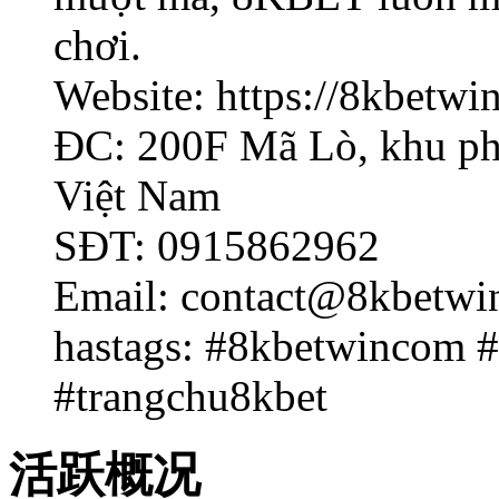
chơi.
Website: https://8kbetwi
ĐC: 200F Mã Lò, khu ph
Việt Nam
SĐT: 0915862962
Email: contact@8kbetwi
hastags: #8kbetwincom #
#trangchu8kbet
活跃概况