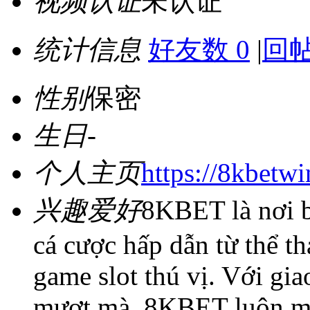
视频认证
未认证
统计信息
好友数 0
|
回帖
性别
保密
生日
-
个人主页
https://8kbetw
兴趣爱好
8KBET là nơi b
cá cược hấp dẫn từ thể th
game slot thú vị. Với gia
mượt mà, 8KBET luôn ma