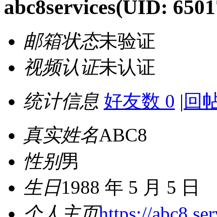
abc8services
(UID: 6501
邮箱状态
未验证
视频认证
未认证
统计信息
好友数 0
|
回帖
真实姓名
ABC8
性别
男
生日
1988 年 5 月 5 日
个人主页
https://abc8.ser