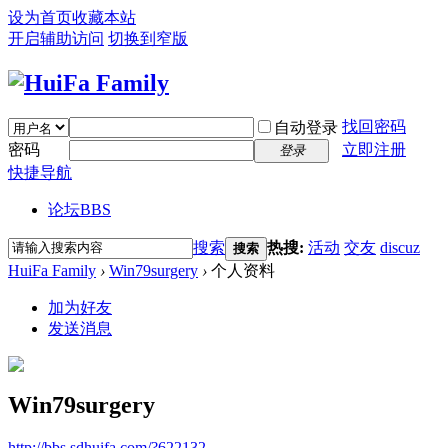
设为首页
收藏本站
开启辅助访问
切换到窄版
找回密码
自动登录
密码
立即注册
登录
快捷导航
论坛
BBS
搜索
热搜:
活动
交友
discuz
搜索
HuiFa Family
›
Win79surgery
›
个人资料
加为好友
发送消息
Win79surgery
http://bbs.sdhuifa.com/?622132