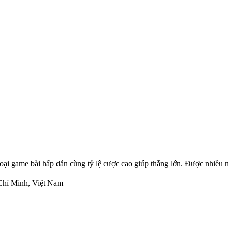
oại game bài hấp dẫn cùng tỷ lệ cược cao giúp thắng lớn. Được nhiều n
Chí Minh, Việt Nam