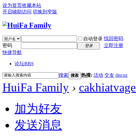
设为首页
收藏本站
开启辅助访问
切换到窄版
找回密码
自动登录
密码
立即注册
登录
快捷导航
论坛
BBS
搜索
热搜:
活动
交友
discuz
搜索
HuiFa Family
›
cakhiatvag
加为好友
发送消息