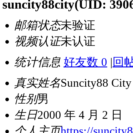
suncity88city
(UID: 390
邮箱状态
未验证
视频认证
未认证
统计信息
好友数 0
|
回帖
真实姓名
Suncity88 City
性别
男
生日
2000 年 4 月 2 日
个人主页
https://suncity8