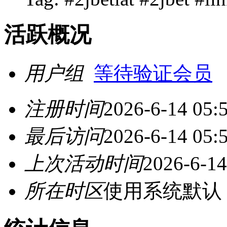
活跃概况
用户组
等待验证会员
注册时间
2026-6-14 05:
最后访问
2026-6-14 05:
上次活动时间
2026-6-14
所在时区
使用系统默认