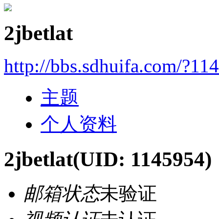
2jbetlat
http://bbs.sdhuifa.com/?11
主题
个人资料
2jbetlat
(UID: 1145954)
邮箱状态
未验证