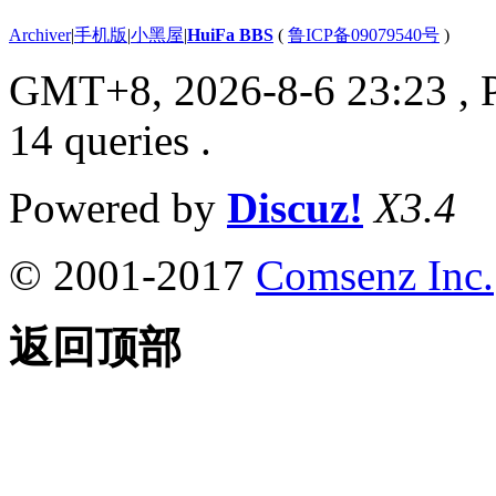
Archiver
|
手机版
|
小黑屋
|
HuiFa BBS
(
鲁ICP备09079540号
)
GMT+8, 2026-8-6 23:23
, 
14 queries .
Powered by
Discuz!
X3.4
© 2001-2017
Comsenz Inc.
返回顶部