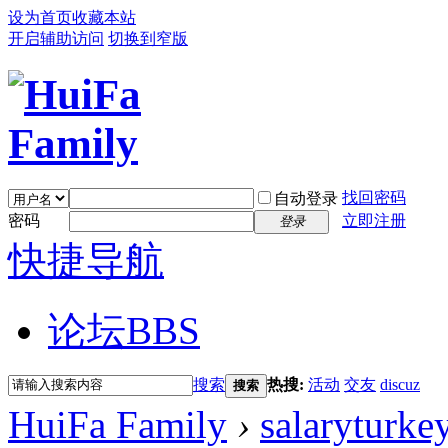
设为首页
收藏本站
开启辅助访问
切换到窄版
找回密码
自动登录
密码
立即注册
登录
快捷导航
论坛
BBS
搜索
热搜:
活动
交友
discuz
搜索
HuiFa Family
›
salaryturke