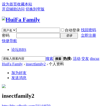
设为首页
收藏本站
开启辅助访问
切换到窄版
找回密码
自动登录
密码
立即注册
登录
快捷导航
论坛
BBS
搜索
热搜:
活动
交友
discuz
搜索
HuiFa Family
›
insectfamily2
›
个人资料
加为好友
发送消息
insectfamily2
http://bbs.sdhuifa.com/?1144650