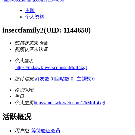
主题
个人资料
insectfamily2
(UID: 1144650)
邮箱状态
未验证
视频认证
未认证
个人签名
https://md.swk-web.com/s/hMoIf4xgl
统计信息
好友数 0
|
回帖数 0
|
主题数 0
性别
保密
生日
-
个人主页
https://md.swk-web.com/s/hMoIf4xgl
活跃概况
用户组
等待验证会员