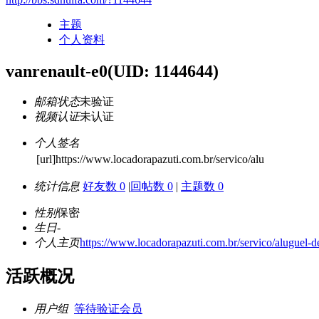
主题
个人资料
vanrenault-e0
(UID: 1144644)
邮箱状态
未验证
视频认证
未认证
个人签名
[url]https://www.locadorapazuti.com.br/servico/alu
统计信息
好友数 0
|
回帖数 0
|
主题数 0
性别
保密
生日
-
个人主页
https://www.locadorapazuti.com.br/servico/aluguel-d
活跃概况
用户组
等待验证会员