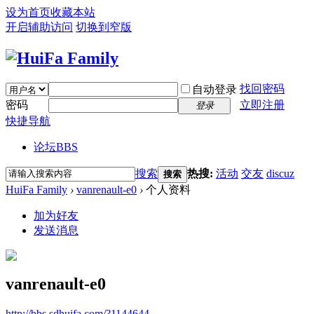
设为首页
收藏本站
开启辅助访问
切换到窄版
找回密码
自动登录
密码
立即注册
登录
快捷导航
论坛
BBS
搜索
热搜:
活动
交友
discuz
搜索
HuiFa Family
›
vanrenault-e0
›
个人资料
加为好友
发送消息
vanrenault-e0
http://bbs.sdhuifa.com/?1144644