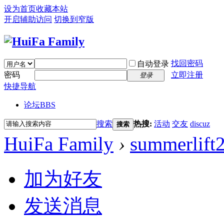
设为首页
收藏本站
开启辅助访问
切换到窄版
找回密码
自动登录
密码
立即注册
登录
快捷导航
论坛
BBS
搜索
热搜:
活动
交友
discuz
搜索
HuiFa Family
›
summerlift
加为好友
发送消息