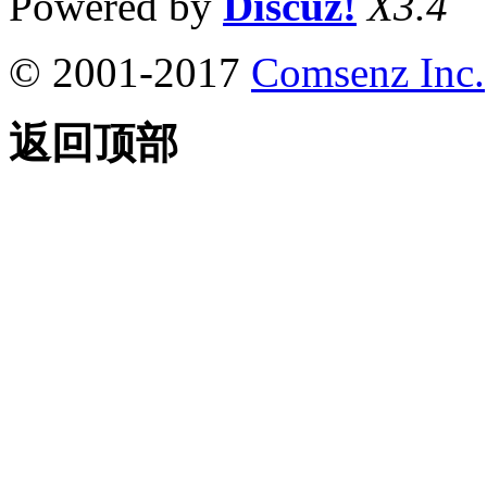
Powered by
Discuz!
X3.4
© 2001-2017
Comsenz Inc.
返回顶部