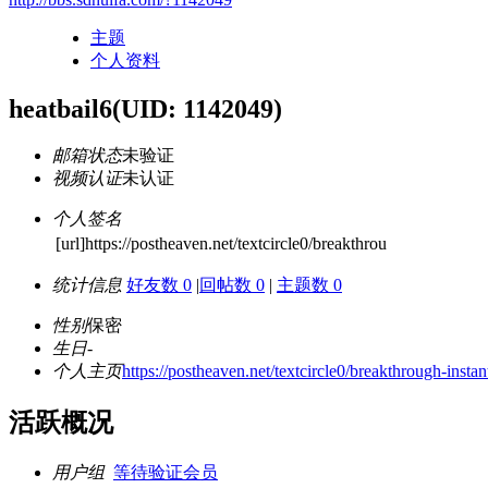
主题
个人资料
heatbail6
(UID: 1142049)
邮箱状态
未验证
视频认证
未认证
个人签名
[url]https://postheaven.net/textcircle0/breakthrou
统计信息
好友数 0
|
回帖数 0
|
主题数 0
性别
保密
生日
-
个人主页
https://postheaven.net/textcircle0/breakthrough-instan
活跃概况
用户组
等待验证会员