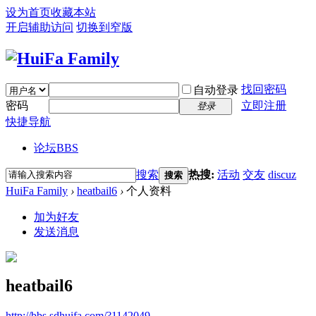
设为首页
收藏本站
开启辅助访问
切换到窄版
找回密码
自动登录
密码
立即注册
登录
快捷导航
论坛
BBS
搜索
热搜:
活动
交友
discuz
搜索
HuiFa Family
›
heatbail6
›
个人资料
加为好友
发送消息
heatbail6
http://bbs.sdhuifa.com/?1142049