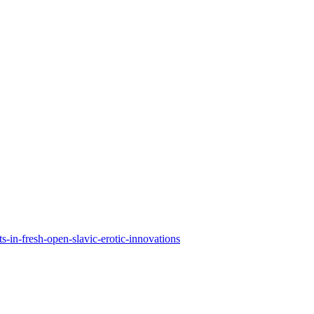
ts-in-fresh-open-slavic-erotic-innovations